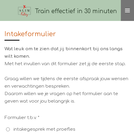
Ga
Train effectief in 30 minuten
direct
naar
de
Intakeformulier
hoofdinhoud
Wat leuk om te zien dat jij binnenkort bij ons langs
wilt komen.
Met het invullen van dit formulier zet jij de eerste stap.
Graag willen we tijdens de eerste afspraak jouw wensen
en verwachtingen bespreken.
Daarom willen we je vragen op het formulier aan te
geven wat voor jou belangrijk is.
Formulier t.b.v. *
intakegesprek met proefles