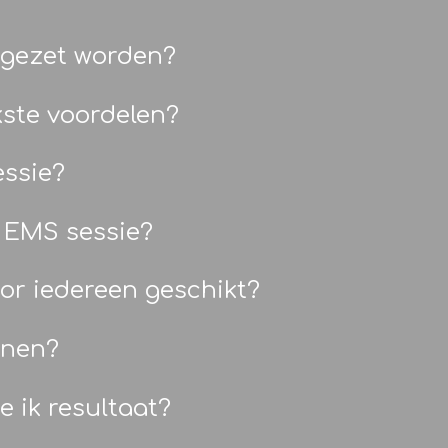
ngezet worden?
kste voordelen?
essie?
 EMS sessie?
oor iedereen geschikt?
inen?
e ik resultaat?