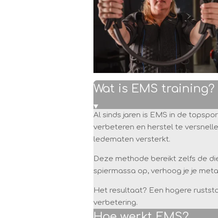
Wat is EMS training?
Al sinds jaren is EMS in de topsp
verbeteren en herstel te versnellen
ledematen versterkt.
Deze methode bereikt zelfs de die
spiermassa op, verhoog je je metab
Het resultaat? Een hogere ruststo
verbetering.
Hoe werkt EMS?