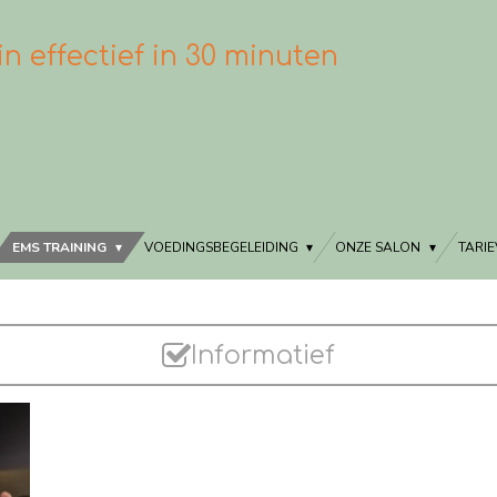
in effectief in 30 minuten
EMS TRAINING
VOEDINGSBEGELEIDING
ONZE SALON
TARI
Informatief