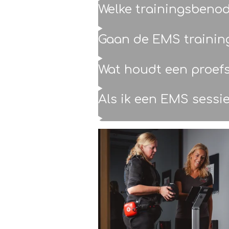
Welke trainingsbeno
Gaan de EMS training
Wat houdt een proefs
Als ik een EMS sessie