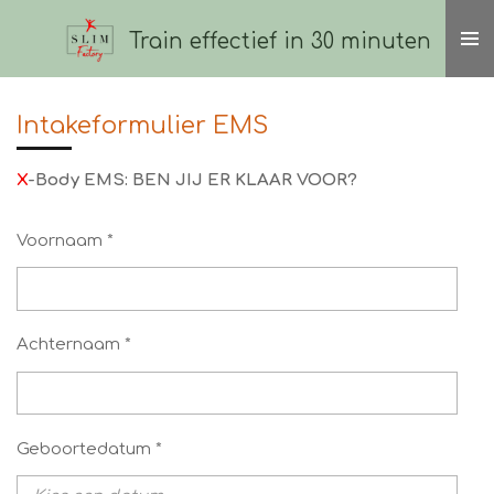
Ga
Train effectief in 30 minuten
direct
naar
de
Intakeformulier EMS
hoofdinhoud
X
-Body EMS: BEN JIJ ER KLAAR VOOR?
Voornaam *
Achternaam *
Geboortedatum *