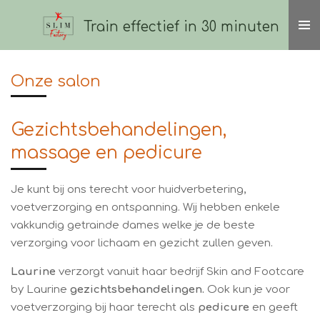
Ga
Train effectief in 30 minuten
direct
naar
de
Onze salon
hoofdinhoud
Gezichtsbehandelingen,
massage en pedicure
Je kunt bij ons terecht voor huidverbetering,
voetverzorging en ontspanning. Wij hebben enkele
vakkundig getrainde dames welke je de beste
verzorging voor lichaam en gezicht zullen geven.
Laurine
verzorgt vanuit haar bedrijf Skin and Footcare
by Laurine
gezichtsbehandelingen.
Ook kun je voor
voetverzorging bij haar terecht als
pedicure
en geeft