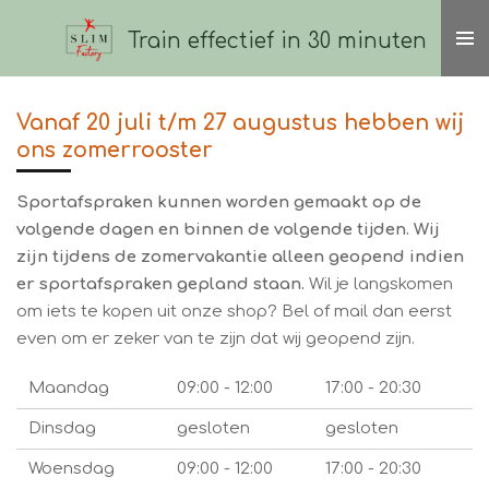
Ga
Train effectief in 30 minuten
direct
naar
de
Vanaf 20 juli t/m 27 augustus hebben wij
hoofdinhoud
ons zomerrooster
Sportafspraken kunnen worden gemaakt op de
volgende dagen en binnen de volgende tijden. Wij
zijn tijdens de zomervakantie alleen geopend indien
er sportafspraken gepland staan.
Wil je langskomen
om iets te kopen uit onze shop? Bel of mail dan eerst
even om er zeker van te zijn dat wij geopend zijn.
Maandag
09:00 - 12:00
17:00 - 20:30
Dinsdag
gesloten
gesloten
Woensdag
09:00 - 12:00
17:00 - 20:30