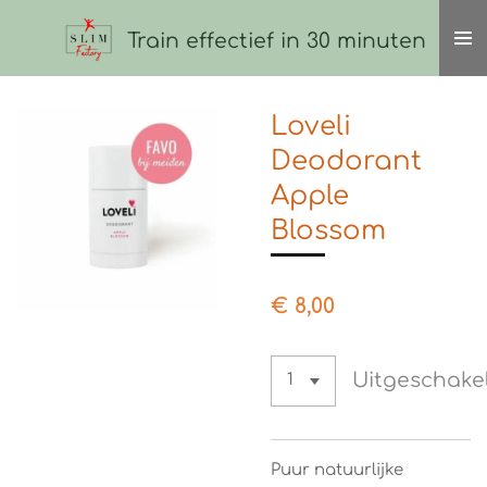
Ga
Train effectief in 30 minuten
direct
naar
de
Loveli
hoofdinhoud
Deodorant
Apple
Blossom
€ 8,00
Uitgeschake
Puur natuurlijke