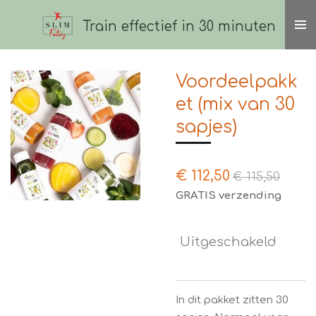
Ga
Train effectief in 30 minuten
direct
naar
de
Voordeelpakk
hoofdinhoud
et (mix van 30
sapjes)
€ 112,50
€ 115,50
GRATIS verzending
Uitgeschakeld
In dit pakket zitten 30