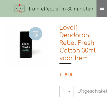
Ga
Train effectief in 30 minuten
direct
naar
de
Loveli
hoofdinhoud
Deodorant
Rebel Fresh
Cotton 30ml –
voor hem
€ 8,00
Uitgeschake