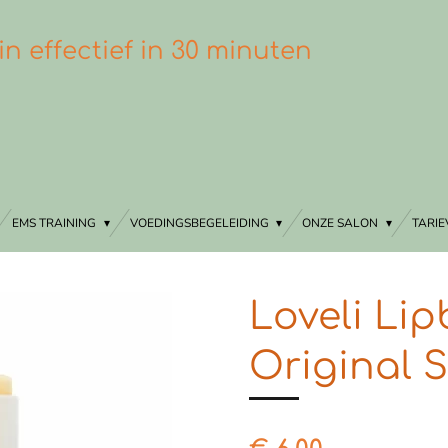
in effectief in 30 minuten
EMS TRAINING
VOEDINGSBEGELEIDING
ONZE SALON
TARI
Loveli Li
Original S