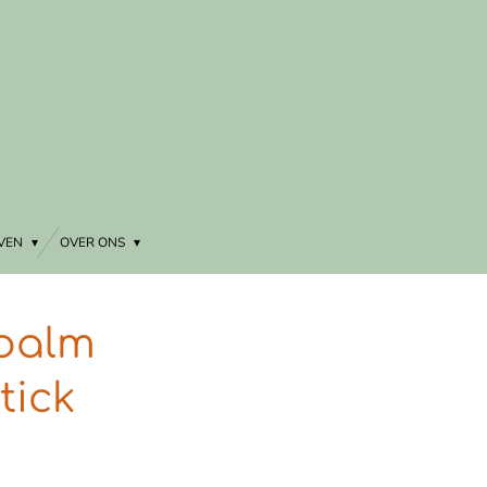
EVEN
OVER ONS
pbalm
tick