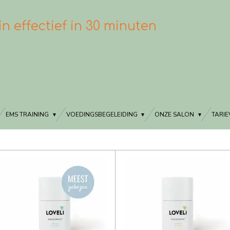
in effectief in 30 minuten
EMS TRAINING
VOEDINGSBEGELEIDING
ONZE SALON
TARI