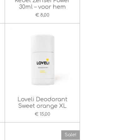
Rebel Zensei Power
30ml – voor hem
€ 8,00
Loveli Deodorant
Sweet orange XL
€ 15,00
Sale!