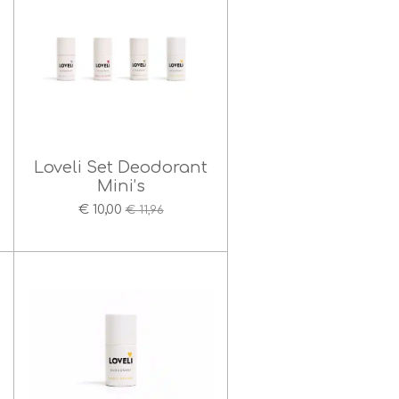
Loveli Set Deodorant
Mini’s
€ 10,00
€ 11,96