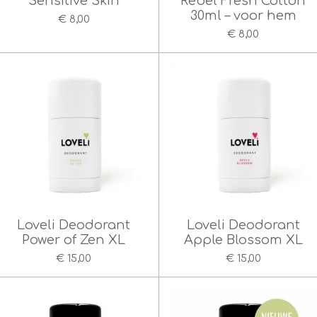
Sensitive Skin
Rebel Fresh Cotton
30ml – voor hem
€ 8,00
€ 8,00
Loveli Deodorant
Loveli Deodorant
Power of Zen XL
Apple Blossom XL
€ 15,00
€ 15,00